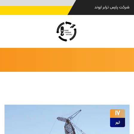
شرکت پارس ترابر اروند
17
تیر