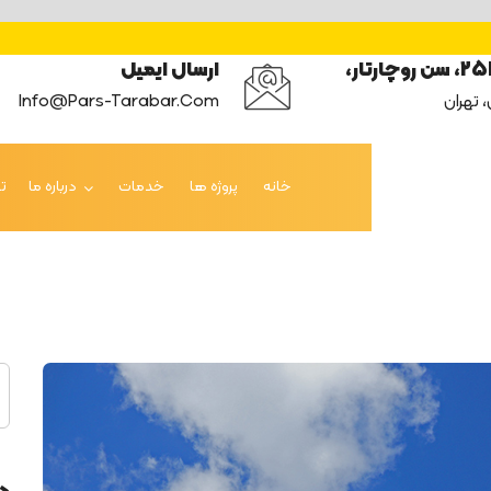
 روچارتار،
ارسال ایمیل
، تهران
Info@pars-Tarabar.com
خانه
پروژه ها
خدمات
درباره ما
ت