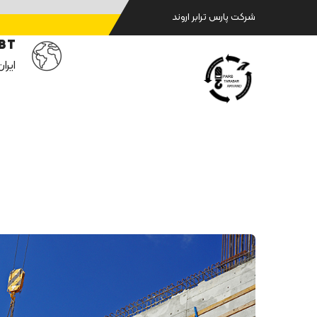
شرکت پارس ترابر اروند
25BT، سن
ایران