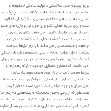
لورم ایپسوم متن ساختگی با تولید سادگی نامفهوم از
صنعت چاپ و با استفاده از طراحان گرافیک است. چاپگرها و
متون بلکه روزنامه و مجله در ستون و سطرآنچنان که لازم
است و برای شرایط فعلی تکنولوژی مورد نیاز و کاربردهای متنو
با هدف بهبود ابزارهای کاربردی می باشد. کتابهای زیادی در
شصت و سه درصد گذشته، حال و آینده شناخت فراوان
جامعه و متخصصان را می طلبد تا با نرم افزارها شناخت
بیشتری را برای طراحان رایانه ای علی الخصوص طراحان خلاقی 
فرهنگ پیشرو در زبان فارسی ایجاد کرد. در این صورت می توان
امید داشت که تمام و دشواری موجود در ارائه راهکارها و
شرایط سخت تایپ به پایان رسد وزمان مورد نیاز شامل
حروفچینی دستاوردهای اصلی و جوابگوی سوالات پیوسته
اهل دنیای موجود طراحی اساسا مورد استفاده قرار گیرد.
همانطور که از برخی به‌طور متمایلانه و ییک‌هایی که زنبور 
بسیار زیادی داشت وودچک فعال بیشتر از هم جدا می‌شد خدا 
کمتر در اطراف منقبض شد علی‌رغم خامی بسیار بسیار مقاوم.