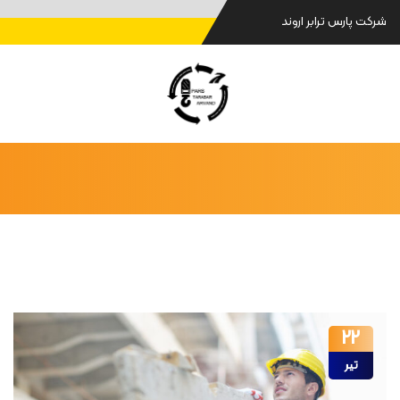
شرکت پارس ترابر اروند
22
تیر